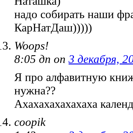
Наташка)
надо собирать наши фра
КарНатДаш)))))
Woops!
8:05 дп
on
3 декабря, 2
Я про алфавитную книж
нужна??
Ахахахахахахаха календ
coopik