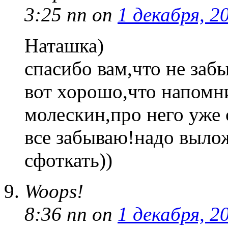
3:25 пп
on
1 декабря, 2
Наташка)
спасибо вам,что не заб
вот хорошо,что напом
молескин,про него уже 
все забываю!надо вылож
сфоткать))
Woops!
8:36 пп
on
1 декабря, 2