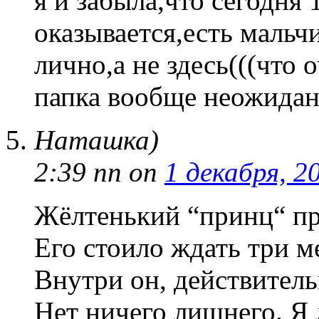
я и забыла,что сегодня 1
оказывается,есть мальч
лично,а не здесь(((что 
папка вообще неожиданн
Наташка)
2:39 пп
on
1 декабря, 2
Жёлтенький “принц“ пр
Его стоило ждать три м
Внутри он, действител
Нет ничего лишнего. Я