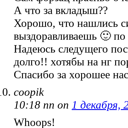
А что за вкладыш??
Хорошо, что нашлись си
выздоравливаешь 🙂 по
Надеюсь следущего пост
долго!! хотябы на нг по
Спасибо за хорошее нас
coopik
10:18 пп
on
1 декабря, 
Whoops!