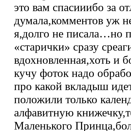
это вам спасииибо за от
думала,комментов уж не
я,долго не писала…но п
«старички» сразу среаги
вдохновленная,хоть и б
кучу фоток надо обработ
про какой вкладыш идет
положили только кален
алфавитную книжечку,т
Маленького Принца,бо