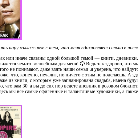
ть пару коллажиков с тем, что меня вдохновляет сильно в посл
ь так или иначе связаны одной большой темой — книги, дневники
 кажется чем-то волшебным для меня! 🙂 Ведь так здорово, что 
того не понимают, даже взять наши семьи..я уверена, что найду
тоже, что, конечно, печалит, но ничего с этим не поделаешь. А
же из книги, с которым уже запланирована свадьба, имена будущ
то, что вам 30, а вы до сих пор ведете дневник в розовом блокн
Здесь мы все самые офигенные и талантливые художники, а также