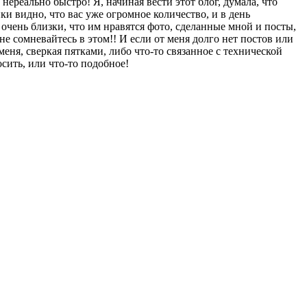
 нереально быстро! Я, начиная вести этот блог, думала, что
ки видно, что вас уже огромное количество, и в день
очень близки, что им нравятся фото, сделанные мной и посты,
не сомневайтесь в этом!! И если от меня долго нет постов или
 меня, сверкая пятками, либо что-то связанное с технической
осить, или что-то подобное!