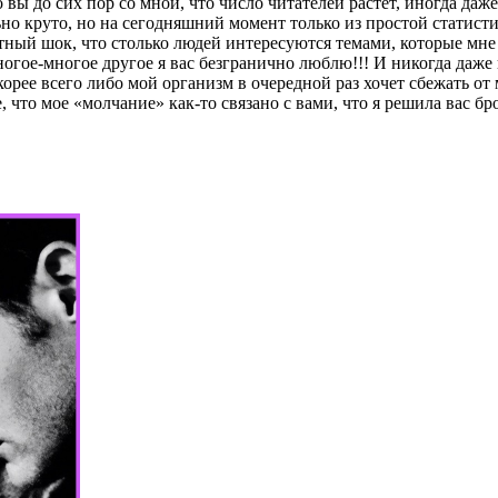
то вы до сих пор со мной, что число читателей растет, иногда даже
льно круто, но на сегодняшний момент только из простой статисти
тный шок, что столько людей интересуются темами, которые мне 
ногое-многое другое я вас безгранично люблю!!! И никогда даже 
о скорее всего либо мой организм в очередной раз хочет сбежать от
, что мое «молчание» как-то связано с вами, что я решила вас бр