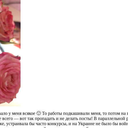
ывало у меня всякое 🙂 То работы подкашивали меня, то потом на 
 всего — вот так пропадать и не делать посты! В параллельной р
же, устраивала бы часто конкурсы, и на Украине не было бы войн