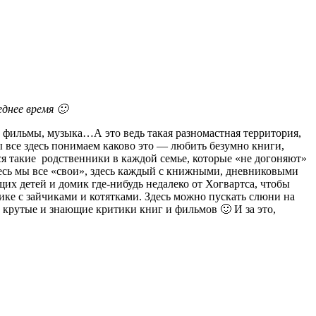
еднее время 🙂
, фильмы, музыка…А это ведь такая разномастная территория,
мы все здесь понимаем каково это — любить безумно книги,
тся такие родственники в каждой семье, которые «не догоняют»
 здесь мы все «свои», здесь каждый с книжными, дневниковыми
их детей и домик где-нибудь недалеко от Хогвартса, чтобы
отике с зайчиками и котятками. Здесь можно пускать слюни на
 крутые и знающие критики книг и фильмов 🙂 И за это,