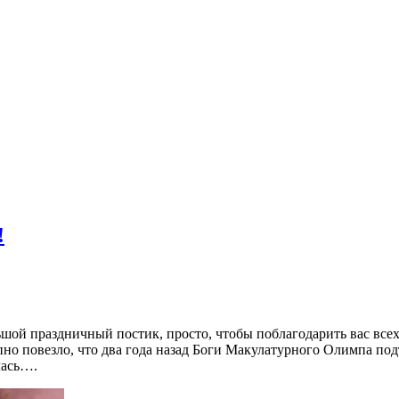
!
ьшой праздничный постик, просто, чтобы поблагодарить вас всех з
о повезло, что два года назад Боги Макулатурного Олимпа подто
лась….