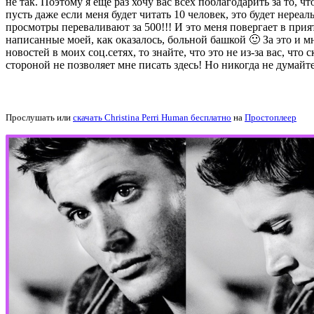
не так. Поэтому я еще раз хочу вас всех поблагодарить за то, ч
пусть даже если меня будет читать 10 человек, это будет нереа
просмотры переваливают за 500!!! И это меня повергает в прия
написанные моей, как оказалось, больной башкой 🙂 За это и м
новостей в моих соц.сетях, то знайте, что это не из-за вас, чт
стороной не позволяет мне писать здесь! Но никогда не думайте
Прослушать или
скачать Christina Perri Human бесплатно
на
Простоплеер