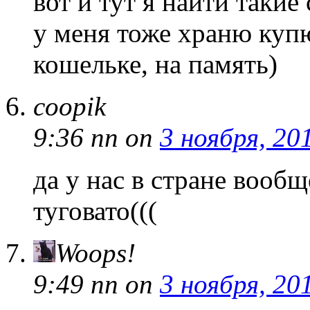
вот и тут я найти такие
у меня тоже храню купю
кошельке, на память)
coopik
9:36 пп
on
3 ноября, 20
да у нас в стране вооб
туговато(((
Woops!
9:49 пп
on
3 ноября, 20