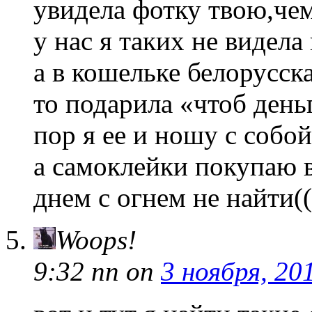
увидела фотку твою,че
у нас я таких не видел
а в кошельке белорусска
то подарила «чтоб день
пор я ее и ношу с собой
а самоклейки покупаю в
днем с огнем не найти((
Woops!
9:32 пп
on
3 ноября, 20