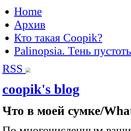
Home
Архив
Кто такая Coopik?
Palinopsia. Тень пустот
RSS
coopik's blog
Что в моей сумке/What
По многочисленным вашим