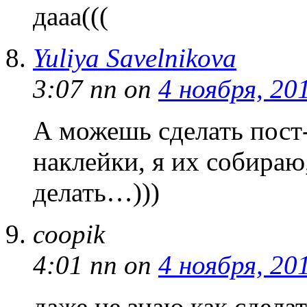
дааа(((
Yuliya Savelnikova
3:07 пп
on
4 ноября, 20
А можешь сделать пост-
наклейки, я их собираю,
делать…)))
coopik
4:01 пп
on
4 ноября, 20
даже не знаю как сдел