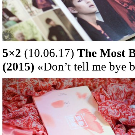
5×2
(10.06.17)
The Most B
(2015)
«Don’t tell me bye 