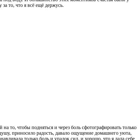
за то, что я всё ещё держусь.
й на то, чтобы подняться и через боль сфотографировать только
ло душу, приносило радость, давало ощущение домашнего уюта,
авливала только боль и упадок сил, и хорошо, что я дала себе