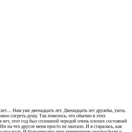
ть лет… Нам уже двенадцать лет. Двенадцать лет дружбы, уюта,
 можно согреть душу. Так повелось, что обычно в этих
я нет, этот год был сплошной чередой очень плохих состояний
Ни на что другое меня просто не хватало. И я старалась, как
ила под воду. И большинство этих моментиков счастья были у