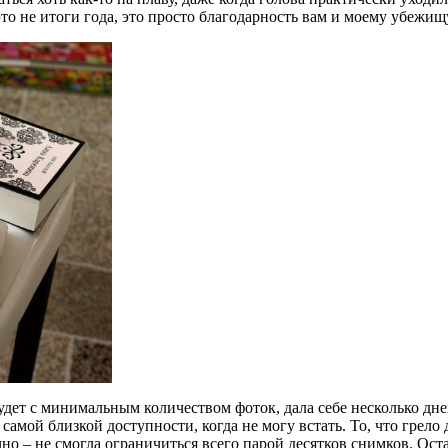
 не итоги года, это просто благодарность вам и моему убежищу 
будет с минимальным количеством фоток, дала себе несколько дне
в самой близкой доступности, когда не могу встать. То, что гре
о – не смогла ограничиться всего парой десятков снимков. Остан