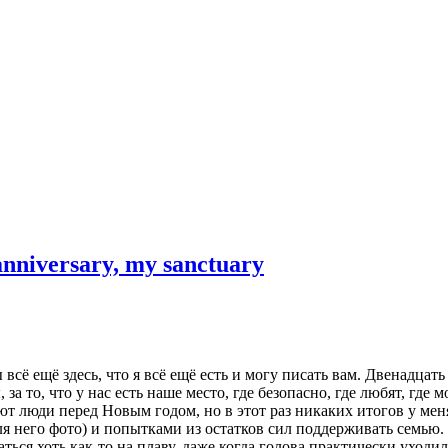
nniversary, my sanctuary
 всё ещё здесь, что я всё ещё есть и могу писать вам. Двенадца
 за то, что у нас есть наше место, где безопасно, где любят, где
ют люди перед Новым годом, но в этот раз никаких итогов у мен
для него фото) и попытками из остатков сил поддерживать семью. 
аться хоть как-то на плаву, даже когда голова практически уход