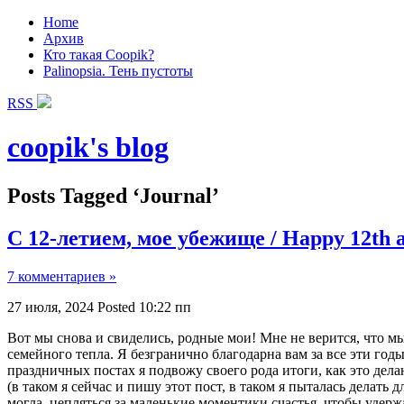
Home
Архив
Кто такая Coopik?
Palinopsia. Тень пустоты
RSS
coopik's blog
Posts Tagged ‘Journal’
С 12-летием, мое убежище / Happy 12th a
7 комментариев »
27 июля, 2024
Posted 10:22 пп
Вот мы снова и свиделись, родные мои! Мне не верится, что мы
семейного тепла. Я безгранично благодарна вам за все эти годы,
праздничных постах я подвожу своего рода итоги, как это дела
(в таком я сейчас и пишу этот пост, в таком я пыталась делать 
могла, цепляться за маленькие моментики счастья, чтобы удерж