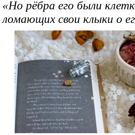
«Но рёбра его были клет
ломающих свои клыки о ег