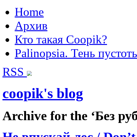
Home
Архив
Кто такая Coopik?
Palinopsia. Тень пустот
RSS
coopik's blog
Archive for the ‘Без р
Не впускай лес / Don’t