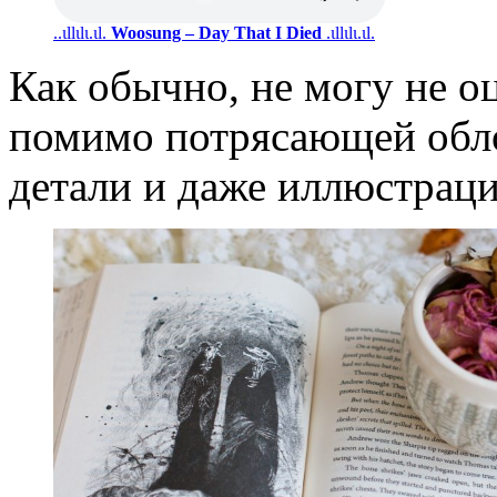
..ιllιlι.ιl.
Woosung – Day That I Died
.ιllιlι.ιl.
Как обычно, не могу не о
помимо потрясающей обло
детали и даже иллюстраци