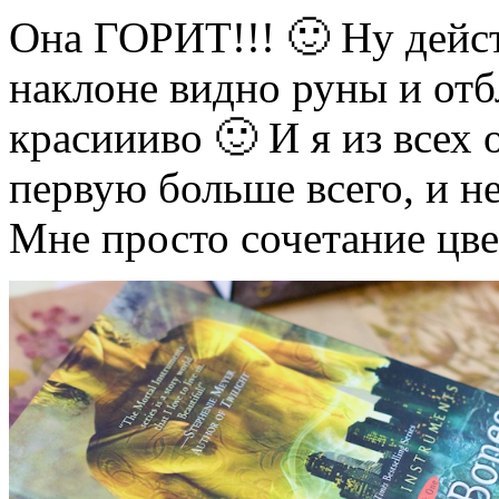
Она ГОРИТ!!! 🙂 Ну дейс
наклоне видно руны и отб
красиииво 🙂 И я из все
первую больше всего, и н
Мне просто сочетание цве