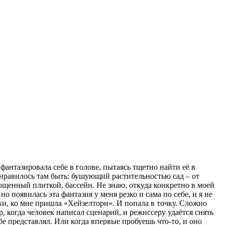
фантазировала себе в голове, пытаясь тщетно найти её в
е нравилось там быть: бушующий растительностью сад – от
мощенный плиткой, бассейн. Не знаю, откуда конкретно в моей
о появилась эта фантазия у меня резко и сама по себе, и я не
ытки, ко мне пришла «Хейзелторн». И попала в точку. Сложно
, когда человек написал сценарий, и режиссеру удаётся снять
ебе представлял. Или когда впервые пробуешь что-то, и оно