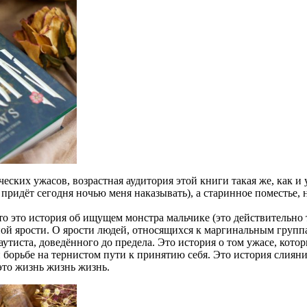
ских ужасов, возрастная аудитория этой книги такая же, как и 
он придёт сегодня ночью меня наказывать), а старинное поместье,
о это история об ищущем монстра мальчике (это действительно 
ной ярости. О ярости людей, относящихся к маргинальным группа
 аутиста, доведённого до предела. Это история о том ужасе, ко
 борьбе на тернистом пути к принятию себя. Это история слияни
это жизнь жизнь жизнь.