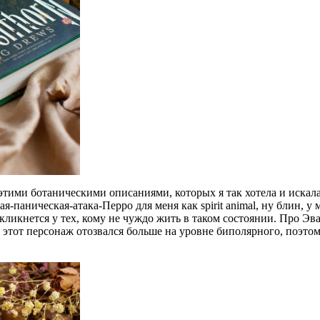
этими ботаническими описаниями, которых я так хотела и искала
паническая-атака-Перро для меня как spirit animal, ну блин, у ме
ткликнется у тех, кому не чуждо жить в таком состоянии. Про Эван
е этот персонаж отозвался больше на уровне биполярного, поэтом