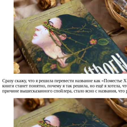
Сразу скажу, что я решила перевести название как «Поместье Х
книги станет понятно, почему я так решила, но ещё я хотела, чт
причине вышесказанного спойлера, стало ясно с названия, что р