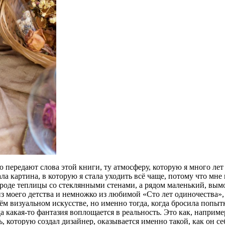
ю передают слова этой книги, ту атмосферу, которую я много лет 
ла картина, в которую я стала уходить всё чаще, потому что мн
о вроде теплицы со стеклянными стенами, а рядом маленький, вы
из моего детства и немножко из любимой «Сто лет одиночества», н
 всём визуальном искусстве, но именно тогда, когда бросила поп
а какая-то фантазия воплощается в реальность. Это как, например
ь, которую создал дизайнер, оказывается именно такой, как он с