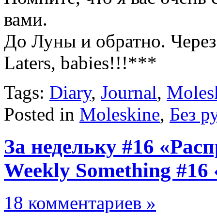
вами.
До Луны и обратно. Через 
Laters, babies!!!***
Tags:
Diary
,
Journal
,
Moles
Posted in
Moleskine
,
Без р
За недельку #16 «Рас
Weekly Something #16
18 комментариев »