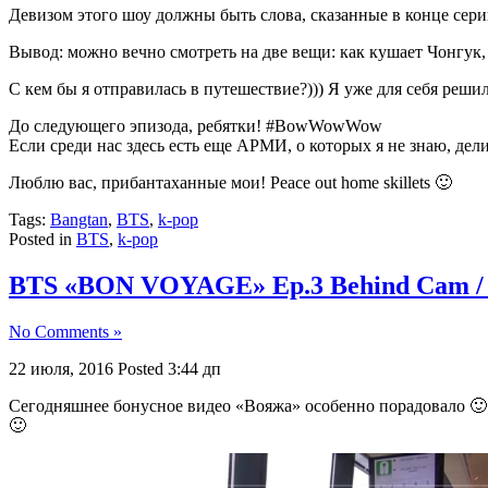
Девизом этого шоу должны быть слова, сказанные в конце сер
Вывод: м
ожно вечно смотреть на две вещи: как кушает Чонгук, 
С кем бы я отправилась в путешествие?))) Я уже для себя решил
До следующего эпизода, ребятки! #BowWowWow
Если среди нас здесь есть еще АРМИ, о которых я не знаю, де
Люблю вас, прибантаханные мои! P
eace out home skillets 🙂
Tags:
Bangtan
,
BTS
,
k-pop
Posted in
BTS
,
k-pop
BTS «BON VOYAGE» Ep.3 Behind Cam / F
No Comments »
22 июля, 2016
Posted 3:44 дп
Сегодняшнее бонусное видео «Вояжа» особенно порадовало 🙂 
🙂