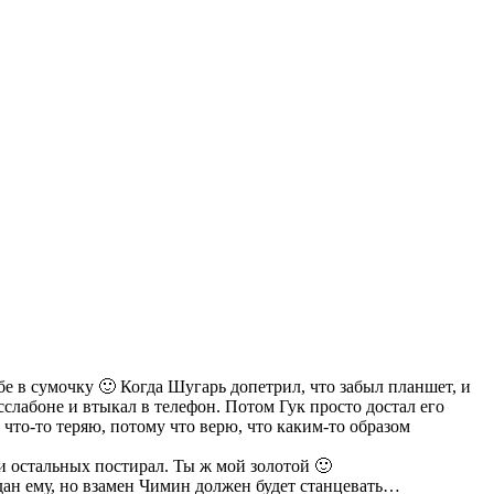
бе в сумочку 🙂 Когда Шугарь допетрил, что забыл планшет, и
асслабоне и втыкал в телефон. Потом Гук просто достал его
а что-то теряю, потому что верю, что каким-то образом
ки остальных постирал. Ты ж мой золотой 🙂
дан ему, но взамен Чимин должен будет станцевать…