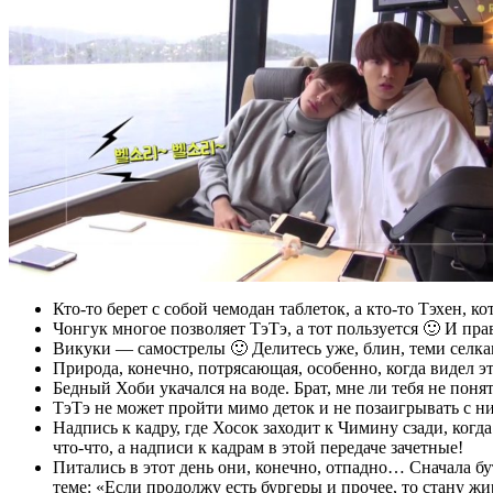
Кто-то берет с собой чемодан таблеток, а кто-то Тэхен, к
Чонгук многое позволяет ТэТэ, а тот пользуется 🙂 И пра
Викуки — самострелы 🙂 Делитесь уже, блин, теми селкам
Природа, конечно, потрясающая, особенно, когда видел 
Бедный Хоби укачался на воде. Брат, мне ли тебя не понят
ТэТэ не может пройти мимо деток и не позаигрывать с ни
Надпись к кадру, где Хосок заходит к Чимину сзади, когда
что-что, а надписи к кадрам в этой передаче зачетные!
Питались в этот день они, конечно, отпадно… Сначала б
теме: «Если продолжу есть бургеры и прочее, то стану жи