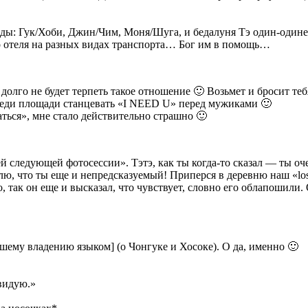
ды: Гук/Хоби, Джин/Чим, Моня/Шуга, и бедалуня Тэ один-одинеш
о отеля на разных видах транспорта… Бог им в помощь…
долго не будет терпеть такое отношение 🙂 Возьмет и бросит теб
среди площади станцевать «I NEED U» перед мужиками 🙂
аться», мне стало действительно страшно 🙂
й следующей фотосессии». Тэтэ, как ты когда-то сказал — ты оч
ю, что ты еще и непредсказуемый! Приперся в деревню наш «lost 
 так он еще и высказал, что чувствует, словно его облапошили.
ошему владению языком] (о Чонгуке и Хосоке). О да, именно 🙂
видую.»