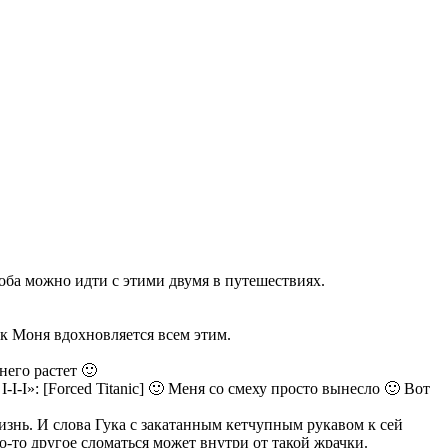
о оба можно идти с этими двумя в путешествиях.
ак Моня вдохновляется всем этим.
него растет 🙂
-I-I»: [Forced Titanic] 🙂 Меня со смеху просто вынесло 🙂 Вот
изнь. И слова Гука с закатанным кетчупным рукавом к сей
о-то другое сломаться может внутри от такой жрачки.