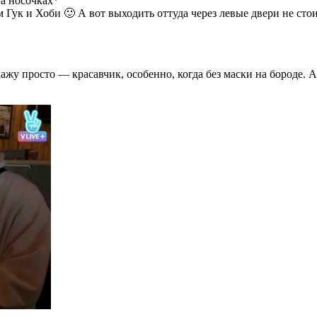
на носочках*
м Гук и Хоби 🙂 А вот выходить оттуда через левые двери не ст
ажу просто — красавчик, особенно, когда без маски на бороде.