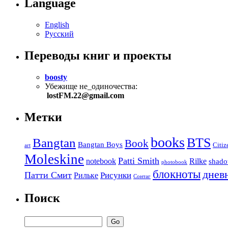
Language
English
Русский
Переводы книг и проекты
boosty
Убежище не_одиночества:
lostFM.22@gmail.com
Метки
books
BTS
Bangtan
Book
Bangtan Boys
Citiz
art
Moleskine
Patti Smith
notebook
Rilke
shado
photobook
блокноты
днев
Патти Смит
Рисунки
Рильке
Сонтаг
Поиск