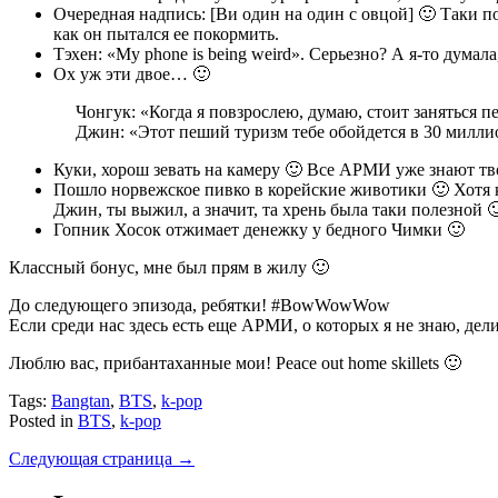
Очередная надпись: [Ви один на один с овцой] 🙂 Таки по
как он пытался ее покормить.
Тэхен: «My phone is being weird». Серьезно? А я-то дума
Ох уж эти двое… 🙂
Чонгук: «Когда я повзрослею, думаю, стоит заняться 
Джин: «Этот пеший туризм тебе обойдется в 30 милли
Куки, хорош зевать на камеру 🙂 Все АРМИ уже знают тв
Пошло норвежское пивко в корейские животики 🙂 Хотя кое
Джин, ты выжил, а значит, та хрень была таки полезной 
Гопник Хосок отжимает денежку у бедного Чимки 🙂
Классный бонус, мне был прям в жилу 🙂
До следующего эпизода, ребятки! #BowWowWow
Если среди нас здесь есть еще АРМИ, о которых я не знаю, де
Люблю вас, прибантаханные мои! P
eace out home skillets 🙂
Tags:
Bangtan
,
BTS
,
k-pop
Posted in
BTS
,
k-pop
Следующая страница →