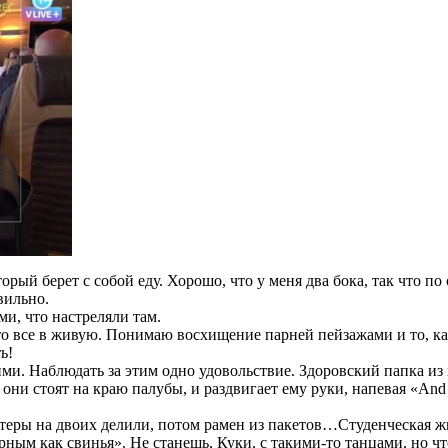
оторый берет с собой еду. Хорошо, что у меня два бока, так что п
вильно.
и, что настреляли там.
это все в живую. Понимаю восхищение парней пейзажами и то, к
ь!
ми. Наблюдать за этим одно удовольствие. Здоровский папка из 
 они стоят на краю палубы, и раздвигает ему руки, напевая «And I
утеры на двоих делили, потом рамен из пакетов…Студенческая ж
рным как свинья». Не станешь, Куки, с такими-то танцами, но чт