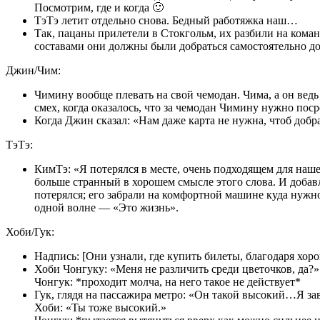
Посмотрим, где и когда 🙂
ТэТэ летит отдельно снова. Бедный работяжка наш…
Так, пацаны прилетели в Стокгольм, их разбили на коман
составами они должны были добраться самостоятельно д
Джин/Чим:
Чимину вообще плевать на свой чемодан. Чима, а он ведь 
смех, когда оказалось, что за чемодан Чимину нужно по
Когда Джин сказал: «Нам даже карта не нужна, чтоб добр
ТэТэ:
КимТэ: «Я потерялся в месте, очень подходящем для наше
больше странный в хорошем смысле этого слова. И добавл
потерялся; его забрали на комфортной машине куда нужно,
одной волне — «Это жизнь».
Хоби/Гук:
Надпись: [Они узнали, где купить билеты, благодаря хор
Хоби Чонгуку: «Меня не различить среди цветочков, да?»
Чонгук: *проходит молча, на него такое не действует*
Гук, глядя на пассажира метро: «Он такой высокий…Я за
Хоби: «Ты тоже высокий.»