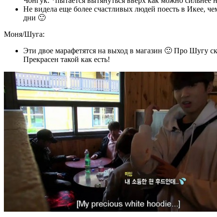
Чонгук: *пытается вытянуться вверх как можно сильнее 
Не видела еще более счастливых людей поесть в Икее, че
дни 🙂
Моня/Шуга:
Эти двое марафетятся на выход в магазин 🙂 Про Шугу ск
Прекрасен такой как есть!