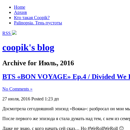
Home
Архив
Кто такая Coopik?
Palinopsia. Тень пустоты
RSS
coopik's blog
Archive for Июль, 2016
BTS «BON VOYAGE» Ep.4 / Divided We F
No Comments »
27 июля, 2016
Posted 1:23 дп
Досмотрела сегодняшний эпизод «Вояжа»: разбросал он мои мы
После первого же эпизода я стала думать над тем, с кем из с
Даже не знаю, с кого начать сей сказ… Но
#
WeRollWeRoll 🙂