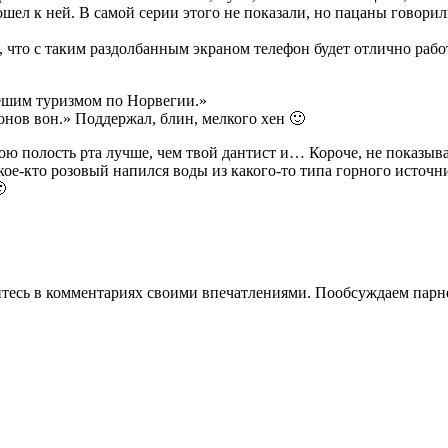
шел к ней. В самой серии этого не показали, но пацаны говорили
ла, что с таким раздолбанным экраном телефон будет отлично раб
пешим туризмом по Норвегии.»
онов вон.»
Поддержал, блин, мелкого хен 🙂
ою полость рта лучше, чем твой дантист и… Короче, не показыва
-кто розовый напился воды из какого-то типа горного источника

литесь в комментариях своими впечатлениями. Пообсуждаем парне