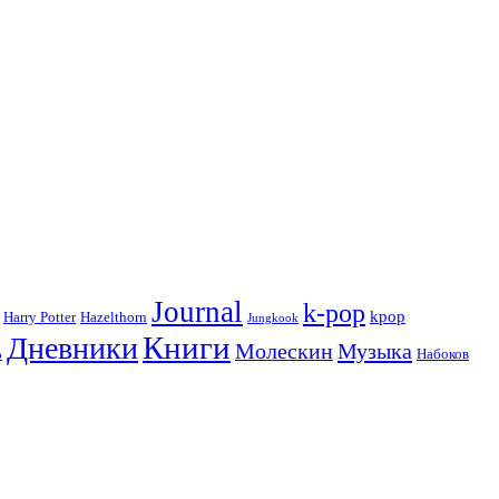
Journal
k-pop
kpop
Harry Potter
Hazelthorn
Jungkook
Книги
Дневники
Молескин
Музыка
Набоков
р