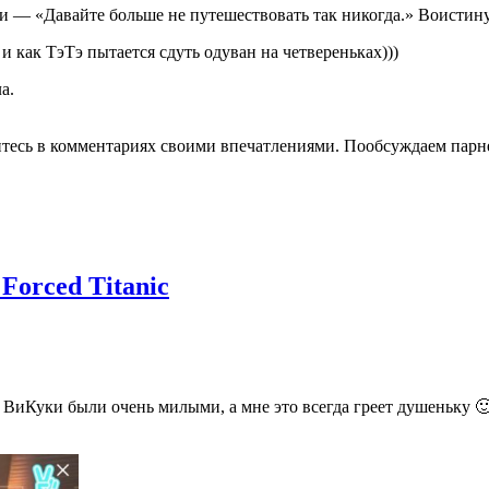
ии — «Давайте больше не путешествовать так никогда.» Воистин
и как ТэТэ пытается сдуть одуван на четвереньках)))
а.
литесь в комментариях своими впечатлениями. Пообсуждаем парне
orced Titanic
ВиКуки были очень милыми, а мне это всегда греет душеньку 🙂