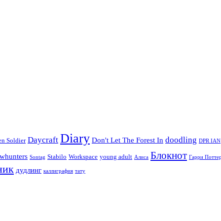
Diary
Daycraft
doodling
Don't Let The Forest In
en Soldier
DPR IAN
Блокнот
whunters
Stabilo
Workspace
young adult
Sontag
Алиса
Гарри Потте
ник
дудлинг
каллиграфия
тату