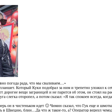
вно погода рада, что мы сваливаем…»
 планшет. Который Куки подобрал за ним и трепетно уложил к се
ает дорогие вещи заграницей и не парится об этом, он стоял на р
уга слегка оторопел, а потом сказал: «Я так спокоен всегда, когд
перь он в чистеньком идет 🙂 Чимин сказал, что Гук еще и шмот
еть в Швецию, блин…Да что ж такое-то, а? Оператор вернул чемо