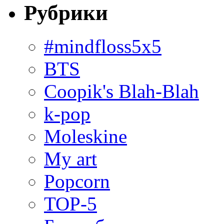
Рубрики
#mindfloss5x5
BTS
Coopik's Blah-Blah
k-pop
Moleskine
My art
Popcorn
TOP-5