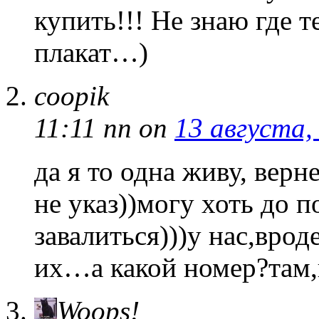
купить!!! Не знаю где т
плакат…)
coopik
11:11 пп
on
13 августа,
да я то одна живу, верн
не указ))могу хоть до 
завалиться)))у нас,вро
их…а какой номер?там,
Woops!