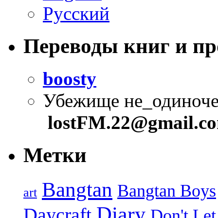
Русский
Переводы книг и п
boosty
Убежище не_одиноче
lostFM.22@gmail.c
Метки
Bangtan
Bangtan Boys
art
Diary
Daycraft
Don't Let