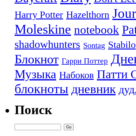
Jour
Harry Potter
Hazelthorn
Moleskine
Pa
notebook
shadowhunters
Stabilo
Sontag
Дне
Блокнот
Гарри Поттер
Музыка
Патти 
Набоков
блокноты
дневник
дуд
Поиск