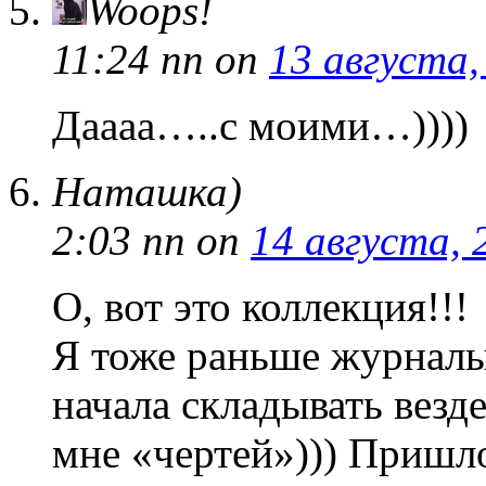
Woops!
11:24 пп
on
13 августа,
Даааа…..с моими…))))
Наташка)
2:03 пп
on
14 августа, 
О, вот это коллекция!!!
Я тоже раньше журналы 
начала складывать везд
мне «чертей»))) Пришло