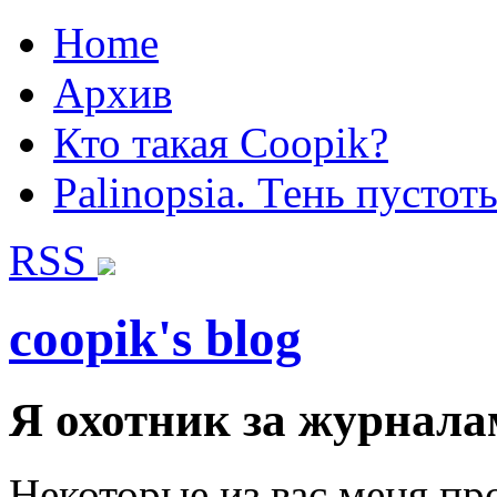
Home
Архив
Кто такая Coopik?
Palinopsia. Тень пустот
RSS
coopik's blog
Я охотник за журналам
Некоторые из вас меня пр