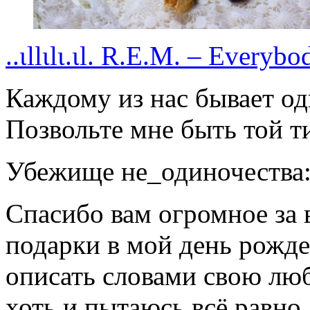
..ιllιlι.ιl. R.E.M. – Everyb
Каждому из нас бывает од
Позвольте мне быть той т
Убежище не_одиночества
Спасибо вам огромное за 
подарки в мой день рожде
описать словами свою люб
хоть и пытаюсь всё равно