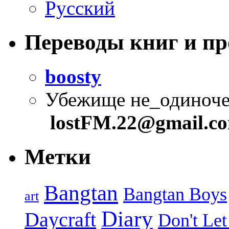
Русский
Переводы книг и п
boosty
Убежище не_одиноче
lostFM.22@gmail.c
Метки
Bangtan
Bangtan Boys
art
Diary
Daycraft
Don't Let