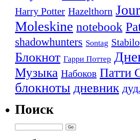
Jour
Harry Potter
Hazelthorn
Moleskine
Pa
notebook
shadowhunters
Stabilo
Sontag
Дне
Блокнот
Гарри Поттер
Музыка
Патти 
Набоков
блокноты
дневник
дуд
Поиск