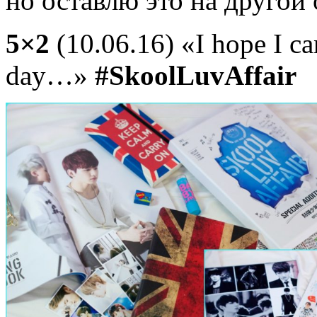
но оставлю это на другой
5×2
(10.06.16) «I hope I ca
day…»
#SkoolLuvAffair