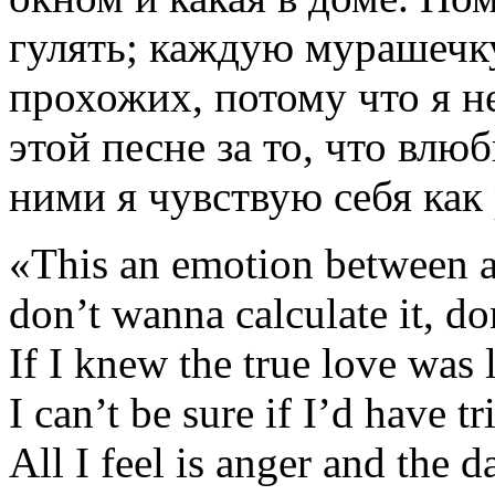
гулять; каждую мурашечку
прохожих, потому что я н
этой песне за то, что влю
ними я чувствую себя как 
«This an emotion between 
don’t wanna calculate it, do
If I knew the true love was l
I can’t be sure if I’d have tri
All I feel is anger and th