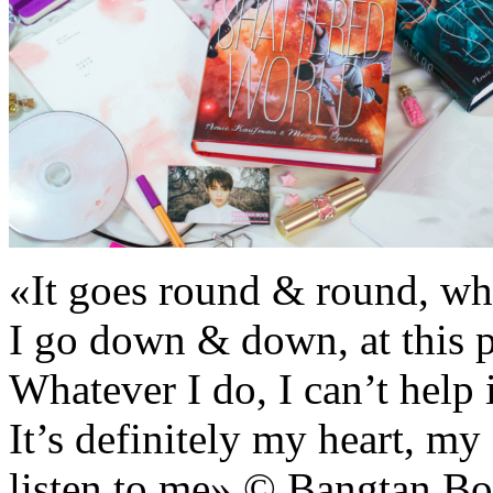
«It goes round & round, wh
I go down & down, at this po
Whatever I do, I can’t help i
It’s definitely my heart, my
listen to me» © Bangtan 