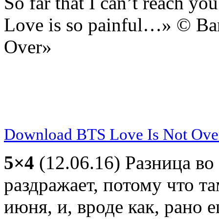
So far that I can’t reach you
Love is so painful…» © B
Over»
Download BTS Love Is Not Over 
5×4
(12.06.16) Разница в
раздражает, потому что там
июня, и, вроде как, рано 