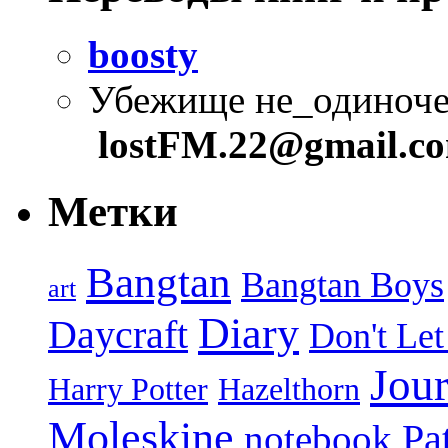
boosty
Убежище не_одиноче
lostFM.22@gmail.c
Метки
Bangtan
Bangtan Boys
art
Diary
Daycraft
Don't Let
Jour
Harry Potter
Hazelthorn
Moleskine
Pa
notebook