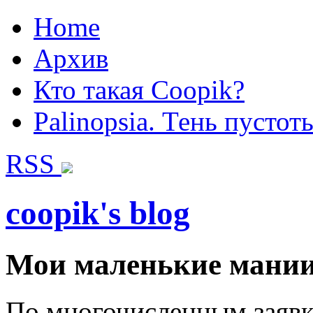
Home
Архив
Кто такая Coopik?
Palinopsia. Тень пустот
RSS
coopik's blog
Мои маленькие мании/My
По многочисленным заявк