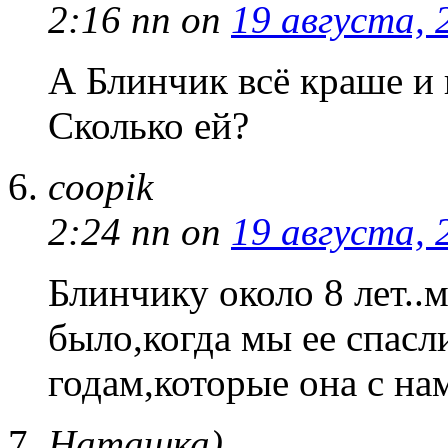
2:16 пп
on
19 августа, 
А Блинчик всё краше и
Сколько ей?
coopik
2:24 пп
on
19 августа, 
Блинчику около 8 лет..
было,когда мы ее спасл
годам,которые она с на
Наташка)