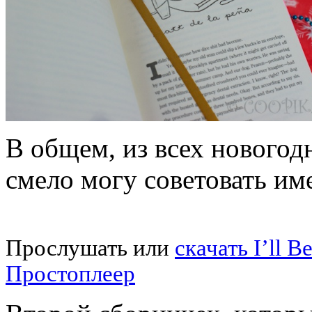
В общем, из всех новогод
смело могу советовать име
Прослушать или
скачать I’ll 
Простоплеер