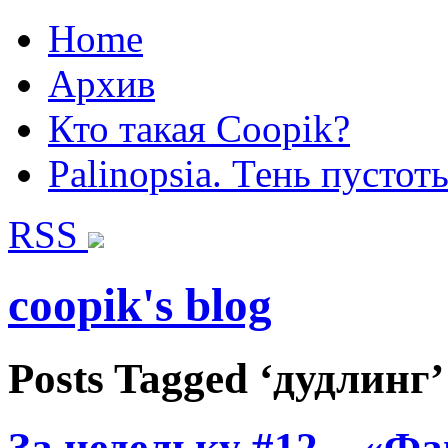
Home
Архив
Кто такая Coopik?
Palinopsia. Тень пустот
RSS
coopik's blog
Posts Tagged ‘дудлинг’
За недельку #12 – «Фа