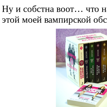
Ну и собстна воот… что н
этой моей вампирской обс