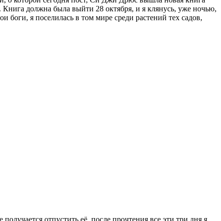
. Книга должна была выйти 28 октября, и я клянусь, уже ночью,
мои боги, я поселилась в том мире среди растений тех садов,
е получается отпустить её, после прочтения все эти три дня я