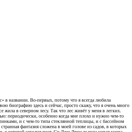
с» в названии. Во-первых, потому что я всегда любила
свою биографию здесь и сейчас, просто скажу, что я очень много
е жила в северном лесу. Так что лес живёт у меня в легких.
щью: периодически, особенно когда мне плохо и нужно чем-то
пинками, и с чем-то типа стеклянной теплицы, и с бассейном
странная фантазия сложена в моей голове из садов, в которых
иги, о которой сегодня пост, Си Джи Дрюс вышла новая книга