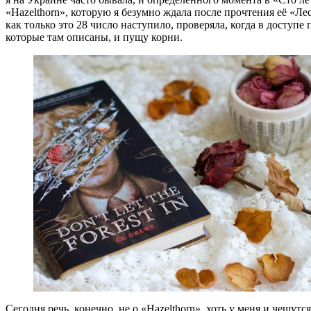
«Hazelthorn», которую я безумно ждала после прочтения её «Лес
как только это 28 число наступило, проверяла, когда в доступе 
которые там описаны, и пущу корни.
Сегодня речь, конечно, не о «Hazelthorn», хоть у меня и чешутс