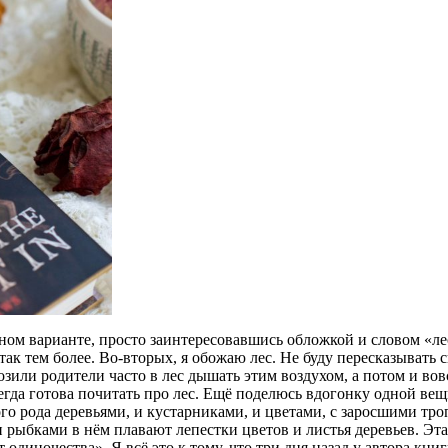
нном варианте, просто заинтересовавшись обложкой и словом «ле
так тем более. Во-вторых, я обожаю лес. Не буду пересказывать 
озили родители часто в лес дышать этим воздухом, а потом и вовс
сегда готова почитать про лес. Ещё поделюсь вдогонку одной ве
го рода деревьями, и кустарниками, и цветами, с заросшими тро
рыбками в нём плавают лепестки цветов и листья деревьев. Эта 
 одиночества». Я всё это к тому, что три дня назад у автора кн