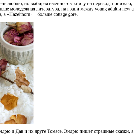
ень люблю, но выбирая именно эту книгу на перевод, понимаю, чт
ьше молодежная литература, на грани между young adult и new ad
 а «Hazelthorn» – больше cottage gore.
Эндрю и Дав и их друге Томасе. Эндрю пишет страшные сказки, а