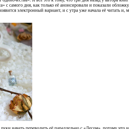
а» с самого дня, как только её анонсировали и показали обложку
появится электронный вариант, и с утра уже начала её читать и, 
я руки начать переводить её параллельно с «Лесом», потому что н