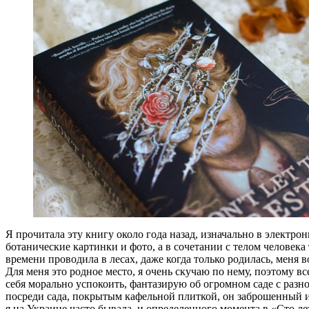
Я прочитала эту книгу около года назад, изначально в электро
ботанические картинки и фото, а в сочетании с телом человека 
времени проводила в лесах, даже когда только родилась, меня в
Для меня это родное место, я очень скучаю по нему, поэтому в
себя морально успокоить, фантазирую об огромном саде с разно
посреди сада, покрытым кафельной плиткой, он заброшенный и 
я на Украине часто бывала, и определенного момента в «Сто лет